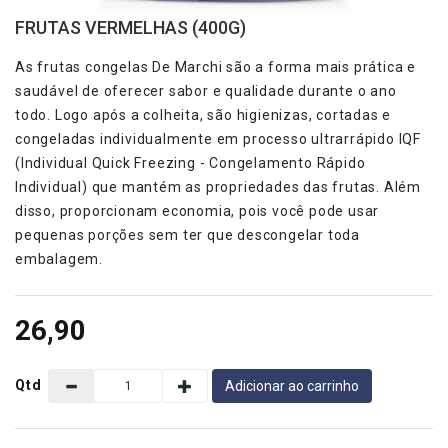
Conosco
FRUTAS VERMELHAS (400G)
Categorias
As frutas congelas De Marchi são a forma mais prática e
saudável de oferecer sabor e qualidade durante o ano
AÇAÍ
todo. Logo após a colheita, são higienizas, cortadas e
congeladas individualmente em processo ultrarrápido IQF
POLPAS
(Individual Quick Freezing - Congelamento Rápido
-BARRA 1 KG
Individual) que mantém as propriedades das frutas. Além
disso, proporcionam economia, pois você pode usar
-POLPINHA
pequenas porções sem ter que descongelar toda
FRUTAS
embalagem.
-FRUTAS
NUTRISAÚDE
26,90
SUCOS/ÁGUA
-
CONCENTRADO
Qtd
Adicionar ao carrinho
-SUCOS
PRONTOS