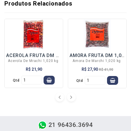
Produtos Relacionados
LEGUMES
-LEGUMES DM
1 KG
-LEGUMES DM
300 GR
SOBREMESAS
CARNES
ACEROLA FRUTA DM 1,020 kg
AMORA FRUTA DM 1,020 kg
MASSAS
Acerola De Mrachi 1,020 kg
Amora De Marchi 1,020 kg
PÃES AL FORNO
R$ 21,90
R$ 27,90
R$ 41,90
DIVERSOS
Qtd
Qtd
-PÃO /
HAMBÚRGUER
-TUDO PARA
AÇAÍ
BATATAS
DR. NUTS
21 96436.3694
BONÍSSIMO