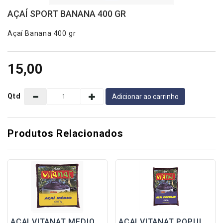
Conosco
AÇAÍ SPORT BANANA 400 GR
Categorias
Açaí Banana 400 gr
AÇAÍ
15,00
POLPAS
-BARRA 1 KG
Qtd
Adicionar ao carrinho
-POLPINHA
FRUTAS
Produtos Relacionados
-FRUTAS
NUTRISAÚDE
SUCOS/ÁGUA
-
CONCENTRADO
-SUCOS
PRONTOS
AÇAI VITANAT MEDIO 12%
AÇAI VITANAT POPULAR