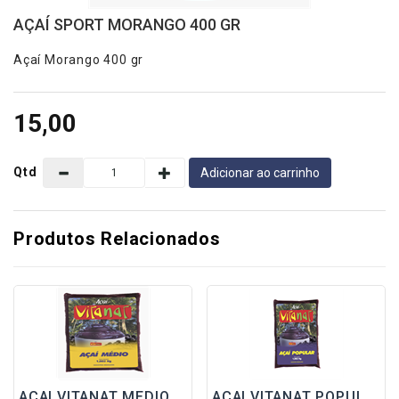
Conosco
AÇAÍ SPORT MORANGO 400 GR
Categorias
Açaí Morango 400 gr
AÇAÍ
15,00
POLPAS
-BARRA 1 KG
Qtd
Adicionar ao carrinho
-POLPINHA
FRUTAS
Produtos Relacionados
-FRUTAS
NUTRISAÚDE
SUCOS/ÁGUA
-
CONCENTRADO
-SUCOS
PRONTOS
AÇAI VITANAT MEDIO 12%
AÇAI VITANAT POPULAR