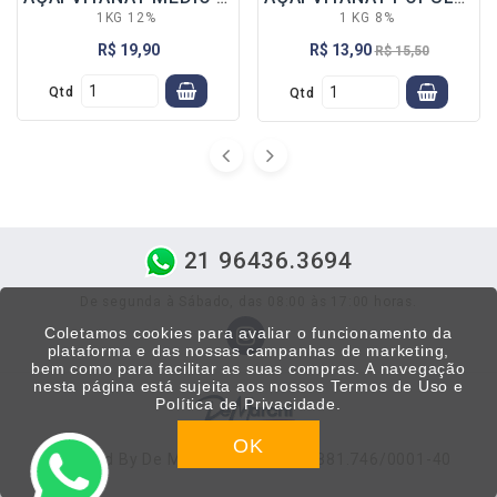
LEGUMES
1KG 12%
1 KG 8%
R$ 19,90
R$ 13,90
R$ 15,50
-LEGUMES DM
1 KG
Qtd
Qtd
-LEGUMES DM
300 GR
SOBREMESAS
CARNES
MASSAS
PÃES AL FORNO
21 96436.3694
DIVERSOS
De segunda à Sábado, das 08:00 às 17:00 horas.
-PÃO /
Coletamos cookies para avaliar o funcionamento da
HAMBÚRGUER
plataforma e das nossas campanhas de marketing,
bem como para facilitar as suas compras. A navegação
-TUDO PARA
nesta página está sujeita aos nossos
Termos de Uso e
AÇAÍ
Política de Privacidade
.
BATATAS
OK
Powered By De Marchi ©2026 - 03.881.746/0001-40
DR. NUTS
BONÍSSIMO