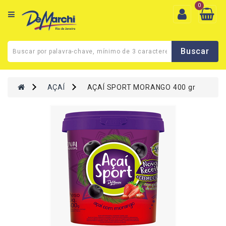
0
CEP
de
entrega
|
AÇAÍ
AÇAÍ SPORT MORANGO 400 gr
Quem
Somos
Termos
De
Uso
Cadastro
Minha
Conta
Fale