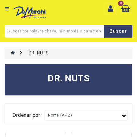
0
CEP
de
entrega
|
DR. NUTS
Quem
Somos
Termos
DR. NUTS
De
Uso
Cadastro
Minha
Ordenar por:
Conta
Fale