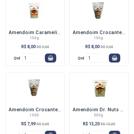
Conosco
Categorias
AÇAÍ
Amendoim Caramelizado
Amendoim Crocante Tradicional
150g
150g
POLPAS
R$ 8,00
R$ 8,00
R$ 9,00
R$ 9,00
-BARRA 1 KG
Qtd
Qtd
-POLPINHA
FRUTAS
-FRUTAS
NUTRISAÚDE
SUCOS/ÁGUA
-
Amendoim Crocante Japonês
Amendoim Dr. Nuts Torrado com Casca
CONCENTRADO
150G
500g
-SUCOS
R$ 7,99
R$ 13,20
R$ 9,00
R$ 15,00
PRONTOS